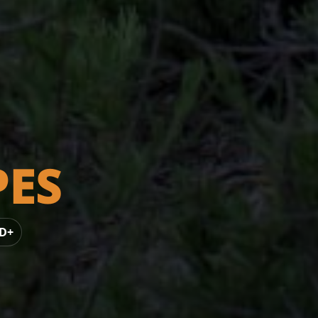
PES
 D+