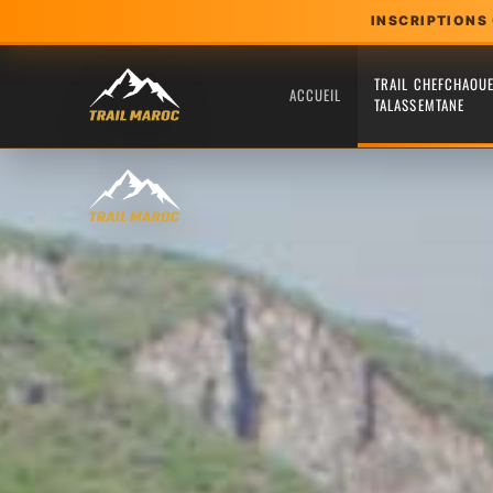
INSCRIPTIONS
Skip
TRAIL CHEFCHAOU
to
ACCUEIL
TALASSEMTANE
main
content