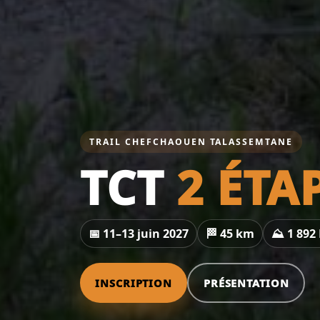
TRAIL CHEFCHAOUEN TALASSEMTANE
TCT
2 ÉTA
📅 11–13 juin 2027
🏁 45 km
⛰️ 1 892
INSCRIPTION
PRÉSENTATION