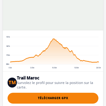
1757m
1467m
1176m
886m
0 km
5.0 km
10.0 km
15.0 km
20.0 km
Trail Maroc
TM
Survolez le profil pour suivre la position sur la
carte.
TÉLÉCHARGER GPX