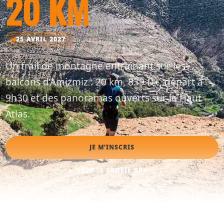
20 KM
25 AVRIL 2027
Un trail de montagne entraînant sur les
balcons d’Amizmiz : 20 km, 839 D+, départ à
9h30 et des panoramas ouverts sur le Haut
Atlas.
JE M’INSCRIS
VOIR LE PROFIL GPX