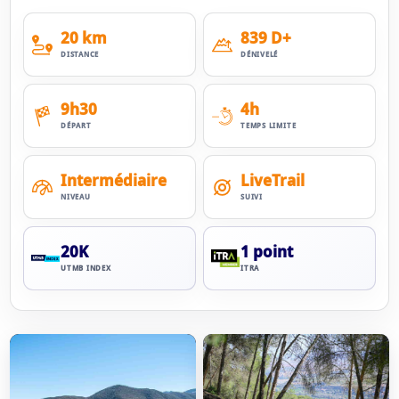
20 km
839 D+
DISTANCE
DÉNIVELÉ
9h30
4h
DÉPART
TEMPS LIMITE
Intermédiaire
LiveTrail
NIVEAU
SUIVI
20K
1 point
UTMB INDEX
ITRA